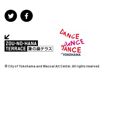
© City of Yokohama and Wacoal Art Center, All rights reserved.