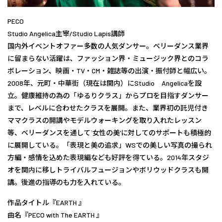
PECO
Studio Angelica主宰/Studio Lapis講師
国内外イベントオファー多数の人気ダンサー。ベリーダンス業界
に留まらない活躍は、ファッション界・ミュージック界とのコラ
ボレーション、映画・TV・CM・雑誌等の出演・振付師と幅広い。
2008年、元町・中華街（現在は関内）にStudio Angelicaを設
立。健康維持の為の「ゆるりクラス」からプロを目指すダンサー
まで、レベルに合わせたクラスを展開。また、業界初の託児付き
ママクラスの開講やモデルウォーキングを取り入れたレッスン
等、ベリーダンスを通して`女性の美’に対してのサポートも積極的
に展開している。「表現と美の追求」WSでの美しい写真の撮られ
方編・感情を込めた表現編なども好評を得ている。2014年スタジ
オを関内に移しトライバルフュージョンやボリウッドクラスも開
講。後進の指導のも力を入れている。
作品タイトル『EARTH 』
曲名『PECO with The EARTH 』