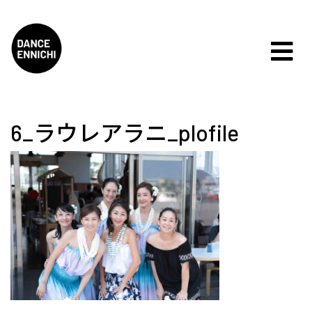
6_ラウレアラニ_plofile