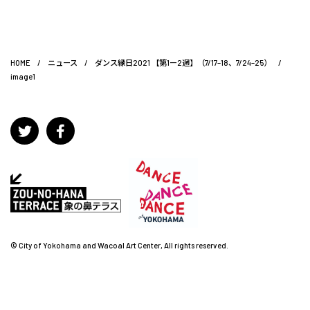
HOME
/
ニュース
/
ダンス縁日2021 【第1ー2週】（7/17–18、7/24–25）
/
image1
© City of Yokohama and Wacoal Art Center, All rights reserved.