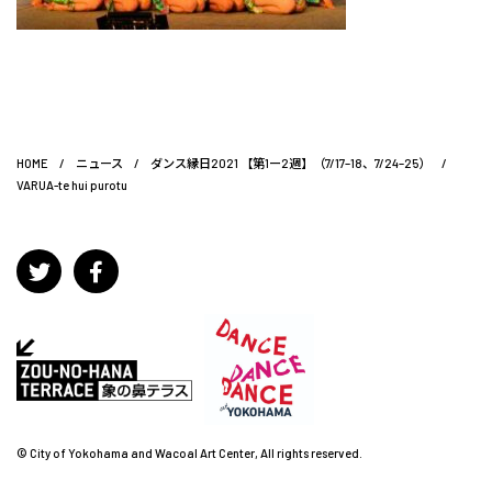
HOME
/
ニュース
/
ダンス縁日2021 【第1ー2週】（7/17–18、7/24–25）
/
VARUA-te hui purotu
© City of Yokohama and Wacoal Art Center, All rights reserved.