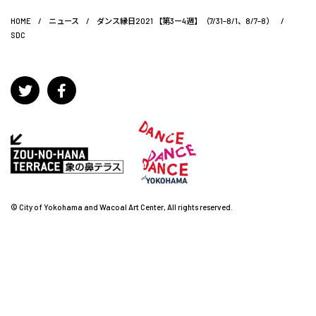
HOME
/
ニュース
/
ダンス縁日2021 【第3ー4週】（7/31–8/1、8/7–8）
/
SDC
© City of Yokohama and Wacoal Art Center, All rights reserved.