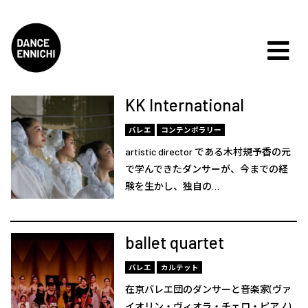
KK International
バレエ
コンテンポラリー
artistic director である木村規予香の元
で学んできたダンサーが、今までの経
験を生かし、独自の…
ballet quartet
バレエ
カルテット
在京バレエ団のダンサーと音楽家(ヴァ
イオリン・ヴィオラ・チェロ・ピアノ)