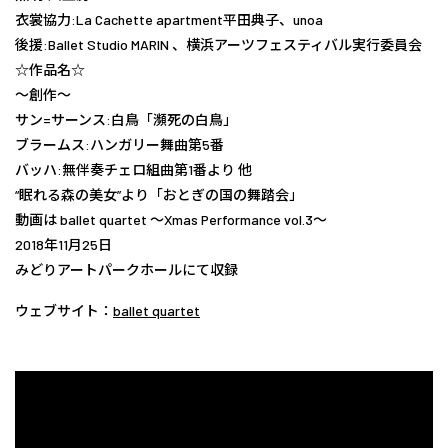
衣裳協力:La Cachette apartment平田典子、unoa
後援:Ballet Studio MARIN 、横浜アーツフェスティバル実行委員会
☆作品名☆
〜創作〜
サン=サーンス:白鳥「瀕死の白鳥」
ブラームス:ハンガリー舞曲第5番
バッハ:無伴奏チェロ組曲第1番より 他
“眠れる森の美女”より「おとぎの国の舞踏会」
動画は ballet quartet 〜Xmas Performance vol.3〜
2018年11月25日
みどりアートパークホールにて収録
ウェブサイト：
ballet quartet