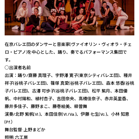
在京バレエ団のダンサーと音楽家(ヴァイオリン・ヴィオラ・チェ
ロ・ピアノ)を中心とした、踊り、奏でるパフォーマンス集団で
す。
○出演者名前
出演：踊り/齋藤 真理子、宇野澤 寛子(東京シティバレエ団)、種井
祥子(谷桃子バレエ団)、篠塚 真愛(谷桃子バレエ団)、森本 悠香(谷桃
子バレエ団)、古澤 可歩子(谷桃子バレエ団)、松平 紫月、本田優
帆、中村陽和、植村杏子、吉田奈央、高橋佳奈子、赤井英里香、
藤井多佳子、藤野まこ、藤巻絵美、柳曽舞
演奏/北野 紫帆(Vl.)、本田佳奈(Vl./Va.)、伊藤 七生(Vc.)、小林 知恵
(Pf.）
舞台監督:上野まどか
照明:六工房